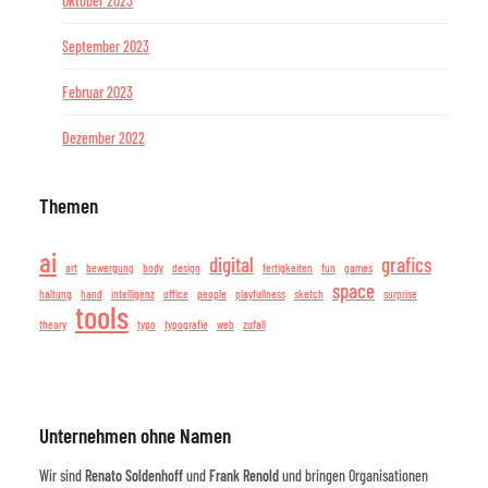
Oktober 2023
September 2023
Februar 2023
Dezember 2022
Themen
ai
digital
grafics
art
bewergung
body
design
fertigkeiten
fun
games
space
haltung
hand
intelligenz
office
people
playfullness
sketch
surprise
tools
theory
typo
typografie
web
zufall
Unternehmen ohne Namen
Wir sind
Renato Soldenhoff
und
Frank Renold
und bringen Organisationen